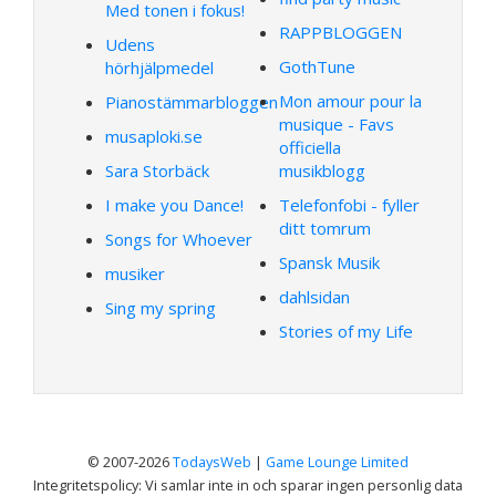
Med tonen i fokus!
RAPPBLOGGEN
Udens
GothTune
hörhjälpmedel
Mon amour pour la
Pianostämmarbloggen
musique - Favs
musaploki.se
officiella
Sara Storbäck
musikblogg
I make you Dance!
Telefonfobi - fyller
ditt tomrum
Songs for Whoever
Spansk Musik
musiker
dahlsidan
Sing my spring
Stories of my Life
© 2007-2026
TodaysWeb
|
Game Lounge Limited
Integritetspolicy: Vi samlar inte in och sparar ingen personlig data