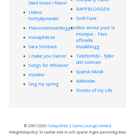
Med tonen i fokus!
RAPPBLOGGEN
Udens
GothTune
hörhjälpmedel
Mon amour pour la
Pianostämmarbloggen
musique - Favs
musaploki.se
officiella
Sara Storbäck
musikblogg
I make you Dance!
Telefonfobi - fyller
ditt tomrum
Songs for Whoever
Spansk Musik
musiker
dahlsidan
Sing my spring
Stories of my Life
© 2007-2026
TodaysWeb
|
Game Lounge Limited
Integritetspolicy: Vi samlar inte in och sparar ingen personlig data