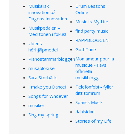
Musikalisk
Drum Lessons
innovation på
Online
Dagens Innovation
Music Is My Life
Musikpedalen –
find party music
Med tonen i fokus!
RAPPBLOGGEN
Udens
GothTune
hörhjälpmedel
Mon amour pour la
Pianostämmarbloggen
musique - Favs
musaploki.se
officiella
Sara Storbäck
musikblogg
I make you Dance!
Telefonfobi - fyller
ditt tomrum
Songs for Whoever
Spansk Musik
musiker
dahlsidan
Sing my spring
Stories of my Life