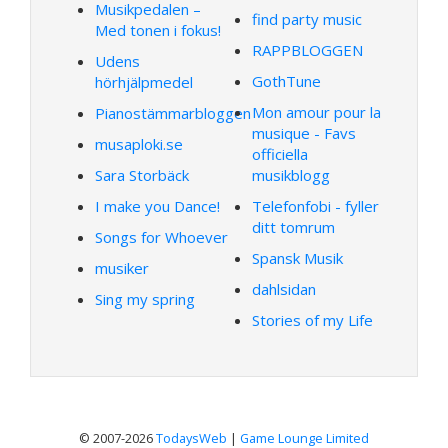
Musikpedalen –
find party music
Med tonen i fokus!
RAPPBLOGGEN
Udens
GothTune
hörhjälpmedel
Mon amour pour la
Pianostämmarbloggen
musique - Favs
musaploki.se
officiella
Sara Storbäck
musikblogg
I make you Dance!
Telefonfobi - fyller
ditt tomrum
Songs for Whoever
Spansk Musik
musiker
dahlsidan
Sing my spring
Stories of my Life
© 2007-2026
TodaysWeb
|
Game Lounge Limited