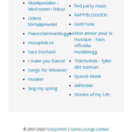
Musikpedalen –
find party music
Med tonen i fokus!
RAPPBLOGGEN
Udens
GothTune
hörhjälpmedel
Mon amour pour la
Pianostämmarbloggen
musique - Favs
musaploki.se
officiella
Sara Storbäck
musikblogg
I make you Dance!
Telefonfobi - fyller
ditt tomrum
Songs for Whoever
Spansk Musik
musiker
dahlsidan
Sing my spring
Stories of my Life
© 2007-2026
TodaysWeb
|
Game Lounge Limited